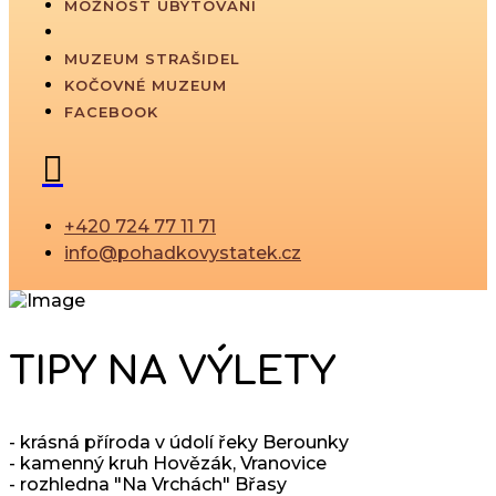
MOŽNOST UBYTOVÁNÍ
MUZEUM STRAŠIDEL
KOČOVNÉ MUZEUM
FACEBOOK
+420 724 77 11 71
info@pohadkovystatek.cz
TIPY NA VÝLETY
- krásná příroda v údolí řeky Berounky
- kamenný kruh Hovězák, Vranovice
- rozhledna "Na Vrchách" Břasy