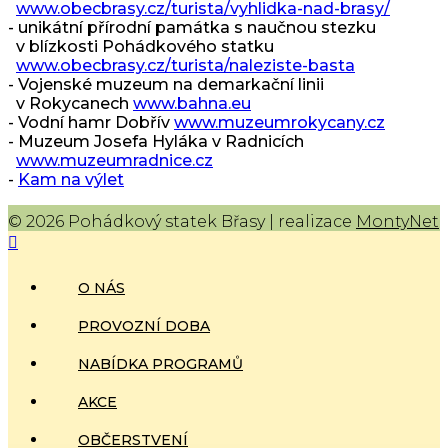
www.obecbrasy.cz/turista/vyhlidka-nad-brasy/
- unikátní přírodní památka s naučnou stezku
v blízkosti Pohádkového statku
www.obecbrasy.cz/turista/naleziste-basta
- Vojenské muzeum na demarkační linii
v Rokycanech
www.bahna.eu
- Vodní hamr Dobřív
www.muzeumrokycany.cz
- Muzeum Josefa Hyláka v Radnicích
www.muzeumradnice.cz
-
Kam na výlet
© 2026 Pohádkový statek Břasy | realizace
MontyNet
O NÁS
PROVOZNÍ DOBA
NABÍDKA PROGRAMŮ
AKCE
OBČERSTVENÍ